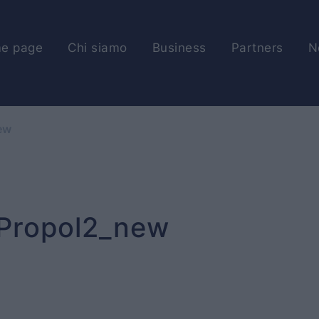
e page
Chi siamo
Business
Partners
N
ew
 Propol2_new