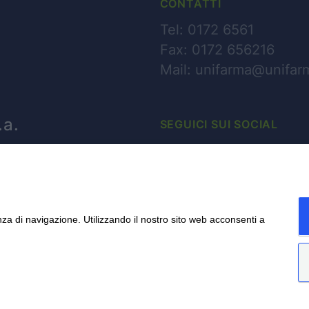
CONTATTI
Tel: 0172 6561
Fax: 0172 656216
Mail:
unifarma@unifarm
.a.
SEGUICI SUI SOCIAL
Facebook
ssano (CN)
LinkedIn
nza di navigazione. Utilizzando il nostro sito web acconsenti a
cy & Note Legali
-
Whistleblowing
-
Modello 231 – Parte Generale
-
Note legali 