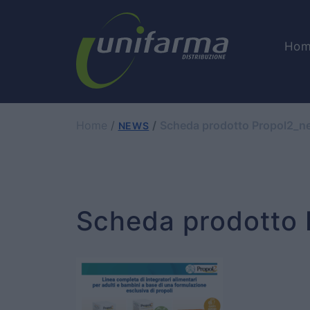
Hom
Home
Scheda prodotto Propol2_n
NEWS
Scheda prodotto