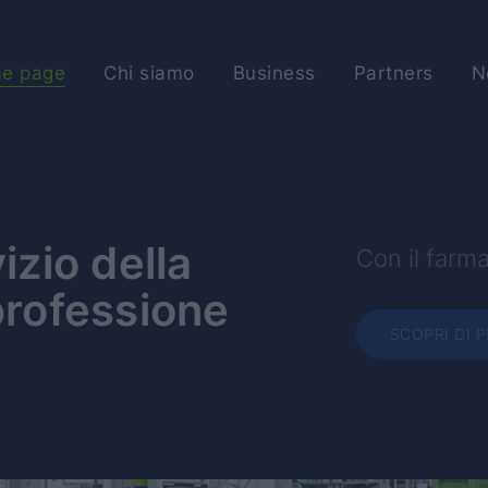
e page
Chi siamo
Business
Partners
N
izio della
Con il farma
professione
SCOPRI DI P