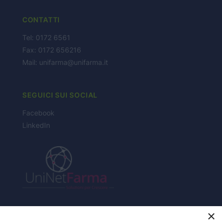
PARTNERS
CONTATTI
NEWS
Tel: 0172 6561
Fax: 0172 656216
CONTATTI
Mail:
unifarma@unifarma.it
SEGUICI SUI SOCIAL
Facebook
LinkedIn
×
CERTIFICAZIONI