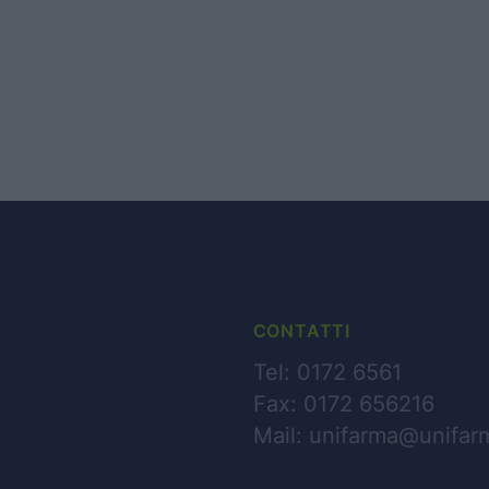
CHI SIAMO
BUSINESS
PARTNERS
CONTATTI
NEWS
Tel: 0172 6561
Fax: 0172 656216
CONTATTI
Mail:
unifarma@unifarm