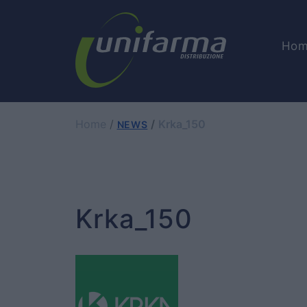
Hom
Home
Krka_150
NEWS
Krka_150