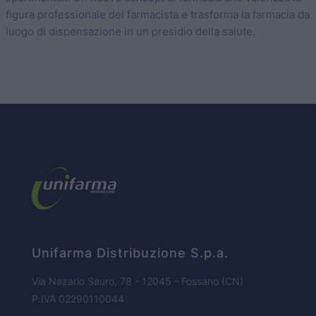
figura professionale del farmacista e trasforma la farmacia da
luogo di dispensazione in un presidio della salute.
HOME PAGE
CHI SIAMO
Unifarma Distribuzione S.p.a.
BUSINESS
Via Nazario Sauro, 78 - 12045 - Fossano (CN)
P.IVA 02290110044
PARTNERS