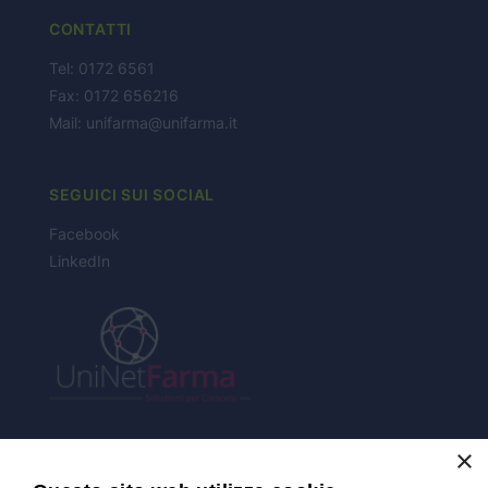
CONTATTI
NEWS
Tel: 0172 6561
Fax: 0172 656216
Mail:
unifarma@unifarma.it
CONTATTI
SEGUICI SUI SOCIAL
Facebook
LinkedIn
×
CERTIFICAZIONI