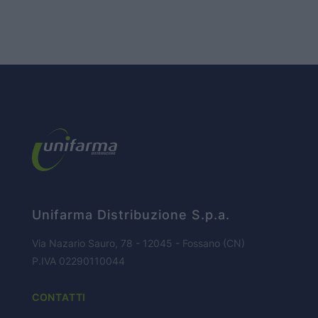
HOME PAGE
CHI SIAMO
Unifarma Distribuzione S.p.a.
BUSINESS
Via Nazario Sauro, 78 - 12045 - Fossano (CN)
P.IVA 02290110044
CONTATTI
PARTNERS