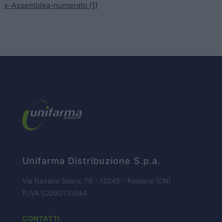
x-Assemblea-numerato (1)
HOME PAGE
CHI SIAMO
Unifarma Distribuzione S.p.a.
BUSINESS
Via Nazario Sauro, 78 - 12045 - Fossano (CN)
P.IVA 02290110044
PARTNERS
CONTATTI