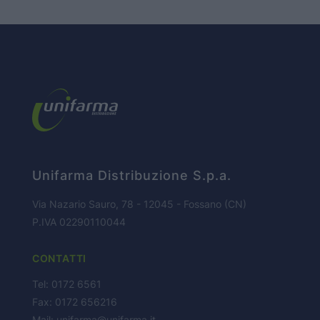
HOME PAGE
CHI SIAMO
Unifarma Distribuzione S.p.a.
Via Nazario Sauro, 78 - 12045 - Fossano (CN)
P.IVA 02290110044
BUSINESS
CONTATTI
PARTNERS
Tel: 0172 6561
Fax: 0172 656216
Mail:
unifarma@unifarma.it